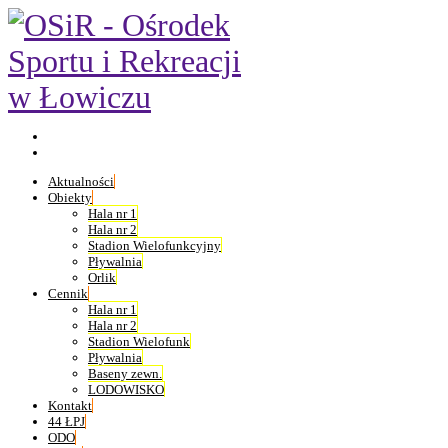
Aktualności
Obiekty
Hala nr 1
Hala nr 2
Stadion Wielofunkcyjny
Pływalnia
Orlik
Cennik
Hala nr 1
Hala nr 2
Stadion Wielofunk
Pływalnia
Baseny zewn.
LODOWISKO
Kontakt
44 ŁPJ
ODO