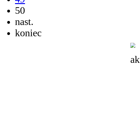
50
nast.
koniec